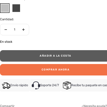
Chalk
Dark
Grey
Grey
Cantidad:
Decrecer
Aumentar
cantidad
cantidad
En stock
AÑADIR A LA CESTA
COMPRAR AHORA
Envío rápido
Soporte 24/7
Recíbe tu paquete en ca
Compartir
¿Necesita ayuda?