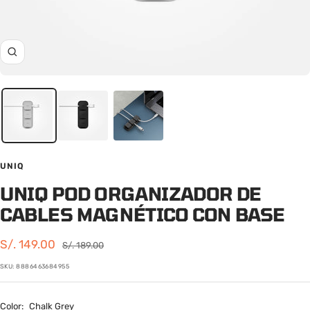
Zoom
UNIQ
UNIQ POD ORGANIZADOR DE
CABLES MAGNÉTICO CON BASE
Precio
S/. 149.00
Precio
S/. 189.00
normal
de
SKU:
8886463684955
venta
Color:
Chalk Grey