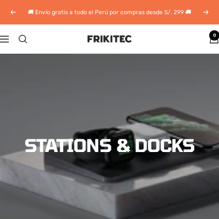
Saltar
🚚 Envío gratis a todo el Perú por compras desde S/. 299 🚚
Anterior
Sigui
al
contenido
0
Frikitec
Navigación
Perú
STATIONS & DOCKS