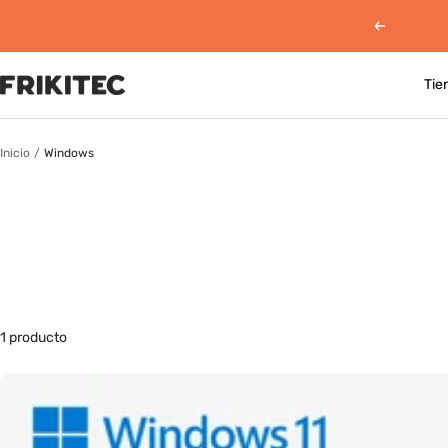
Saltar
Anterior
al
contenido
Tie
Frikitec
Perú
Inicio
Windows
1 producto