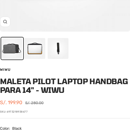
Zoom
WIWU
MALETA PILOT LAPTOP HANDBAG
PARA 14" - WIWU
Precio
S/. 199.90
Precio
S/. 280.00
normal
de
SKU:
6973218938677
venta
Color:
Black