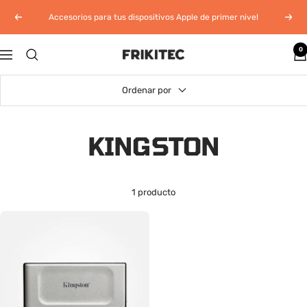
Saltar
Accesorios para tus dispositivos Apple de primer nivel
Anterior
Sigui
al
contenido
0
Frikitec
Navigación
Perú
Ordenar por
KINGSTON
1 producto