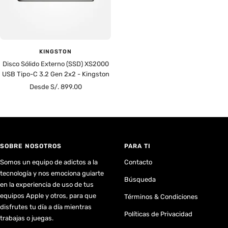
KINGSTON
Disco Sólido Externo (SSD) XS2000
USB Tipo-C 3.2 Gen 2x2 - Kingston
Precio
Desde S/. 899.00
de
venta
SOBRE NOSOTROS
PARA TI
Somos un equipo de adictos a la
Contacto
tecnología y nos emociona guiarte
Búsqueda
en la experiencia de uso de tus
equipos Apple y otros, para que
Términos & Condiciones
disfrutes tu día a día mientras
Políticas de Privacidad
trabajas o juegas.